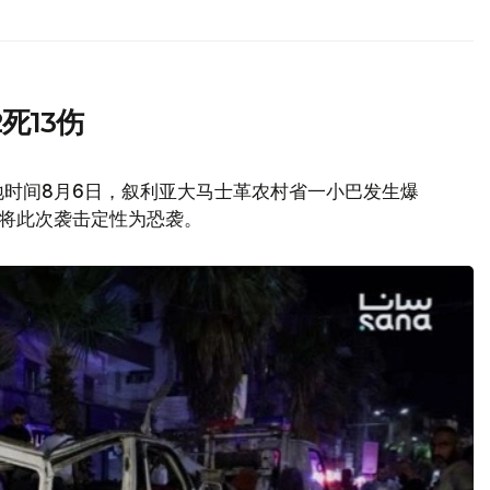
死13伤
地时间8月6日，叙利亚大马士革农村省一小巴发生爆
府将此次袭击定性为恐袭。