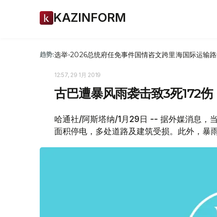
KAZINFORM
选举-2026
总统府
任免
事件
国情咨文
跨里海国际运输路
趋势:
12:57, 29 1月 2019
古巴遭暴风雨袭击致3死172伤
哈通社/阿斯塔纳/1月29日 -- 据外媒消
面积停电，多处道路及建筑受损。此外，暴雨