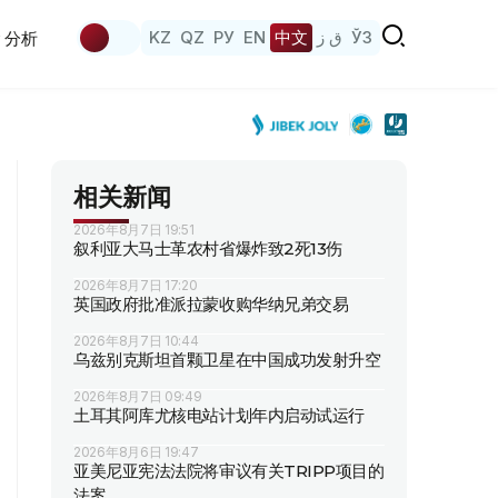
KZ
QZ
РУ
EN
中文
ق ز
ЎЗ
分析
相关新闻
2026年8月7日 19:51
叙利亚大马士革农村省爆炸致2死13伤
2026年8月7日 17:20
英国政府批准派拉蒙收购华纳兄弟交易
2026年8月7日 10:44
乌兹别克斯坦首颗卫星在中国成功发射升空
2026年8月7日 09:49
土耳其阿库尤核电站计划年内启动试运行
2026年8月6日 19:47
亚美尼亚宪法法院将审议有关TRIPP项目的
法案