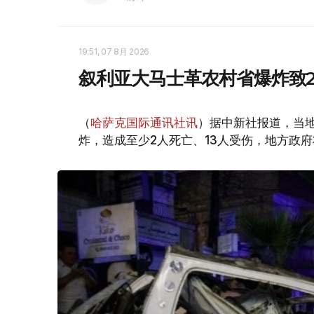
19:51, 07 8月 2026
叙利亚大马士革农村省爆炸致2
（
哈萨克国际通讯社讯
）据中新社报道，当
炸，造成至少2人死亡、13人受伤，地方政