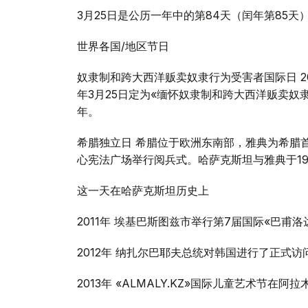
3月25日是公历一年中的第84天（闰年第85天
世界各国/地区节日
奴隶制和跨大西洋贩卖奴隶行为受害者国际日 20
年3月25日定为«缅怀奴隶制和跨大西洋贩卖奴
年。
希腊独立日 希腊位于欧洲东南部，雅典为希腊
心宪法广场举行阅兵式。哈萨克斯坦与雅典于199
这一天在哈萨克斯坦历史上
2011年 埃基巴斯图兹市举行第7届国际«巴甫
2012年 纳扎尔巴耶夫总统对韩国进行了正式
2013年 «ALMALY.KZ»国际儿童艺术节在阿