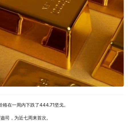
价格在一周内下跌了444.71坚戈。
元/盎司，为近七周来首次。