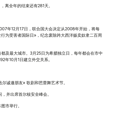
），离全年的结束还有281天。
07年12月17日，联合国大会决定从2008年开始，将每
隶行为受害者国际日»，纪念废除跨大西洋贩卖奴隶二百周
首都及最大城市。3月25日为希腊独立日，每年都会在市中
2年10月1日建立外交关系。
洛达尔诚邀朋友» 歌剧和芭蕾舞艺术节。
访问，并出席首尔核安全峰会。
拉木图市举行。