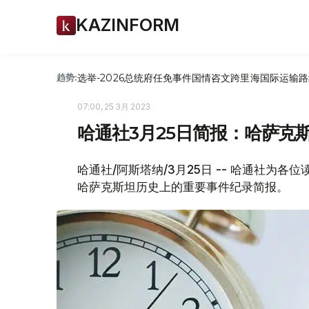
KAZINFORM
选举-2026
总统府
任免
事件
国情咨文
跨里海国际运输路
趋势:
07:00, 25 3月 2023
哈通社3月25日简报：哈萨克
哈通社/阿斯塔纳/3月25日 -- 哈通社为
哈萨克斯坦历史上的重要事件纪录简报。