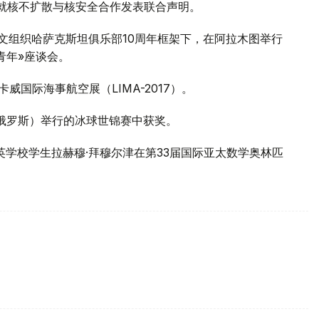
马就核不扩散与核安全合作发表联合声明。
教科文组织哈萨克斯坦俱乐部10周年框架下，在阿拉木图举行
青年»座谈会。
卡威国际海事航空展（LIMA-2017）。
（俄罗斯）举行的冰球世锦赛中获奖。
精英学校学生拉赫穆·拜穆尔津在第33届国际亚太数学奥林匹
。