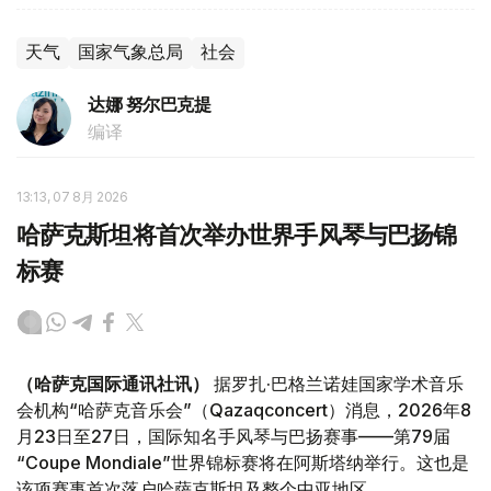
天气
国家气象总局
社会
达娜 努尔巴克提
编译
13:13, 07 8月 2026
哈萨克斯坦将首次举办世界手风琴与巴扬锦
标赛
（哈萨克国际通讯社讯）
据罗扎·巴格兰诺娃国家学术音乐
会机构“哈萨克音乐会”（Qazaqconcert）消息，2026年8
月23日至27日，国际知名手风琴与巴扬赛事——第79届
“Coupe Mondiale”世界锦标赛将在阿斯塔纳举行。这也是
该项赛事首次落户哈萨克斯坦及整个中亚地区。