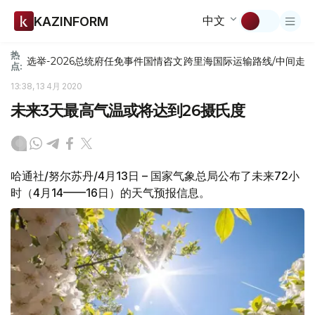
中文
KAZINFORM
热
选举-2026
总统府
任免
事件
国情咨文
跨里海国际运输路线/中间走
点:
13:38, 13 4月 2020
未来3天最高气温或将达到26摄氏度
哈通社/努尔苏丹/4月13日 – 国家气象总局公布了未来72小
时（4月14——16日）的天气预报信息。