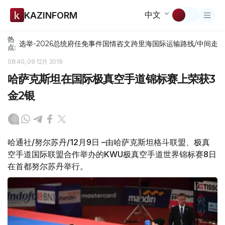
中文
KAZINFORM
热
选举-2026
总统府
任免
事件
国情咨文
跨里海国际运输路线/中间走
点:
08:40, 09 12月 2019
哈萨克斯坦在国际极真空手道锦标赛上荣获3
金2银
哈通社/努尔苏丹/12月9日 –由哈萨克斯坦格斗联盟、极真
空手道国际联盟合作举办的KWU极真空手道世界锦标赛8日
在首都努尔苏丹举行。