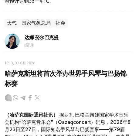
温预计达到36—41℃。
天气
国家气象总局
社会
达娜 努尔巴克提
编译
13:13, 07 8月 2026
哈萨克斯坦将首次举办世界手风琴与巴扬锦
标赛
（哈萨克国际通讯社讯）
据罗扎·巴格兰诺娃国家学术音乐
会机构“哈萨克音乐会”（Qazaqconcert）消息，2026年8
月23日至27日，国际知名手风琴与巴扬赛事——第79届