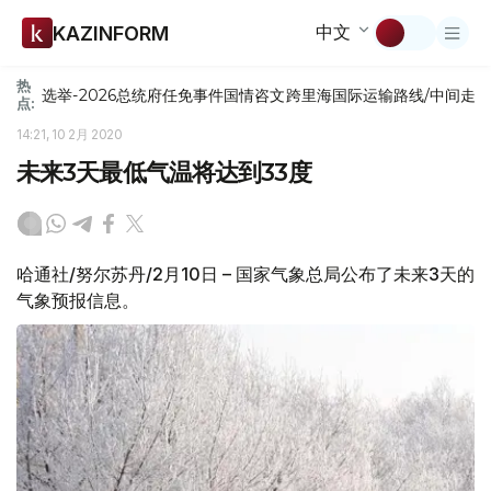
中文
KAZINFORM
热
选举-2026
总统府
任免
事件
国情咨文
跨里海国际运输路线/中间走
点:
14:21, 10 2月 2020
未来3天最低气温将达到33度
哈通社/努尔苏丹/2月10日 – 国家气象总局公布了未来3天的
气象预报信息。