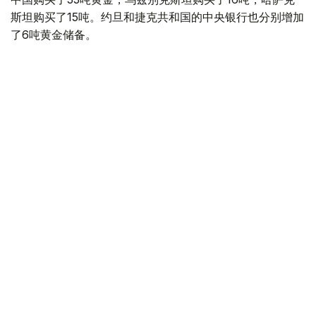
斯坦购买了15吨。约旦和捷克共和国的中央银行也分别增加
了6吨黄金储备。
全球各国央行在第二季度共购买了约289吨黄金，比2025年
同期增长了62%。去年同期，黄金购买量约为178吨。
世界黄金协会称，黄金需求的增长受到地缘政治不确定性、
本季度贵金属价格下跌，以及各国寻求国际储备多元化等因
素的影响。
根据该协会进行的一项调查，89%的央行行长预计未来一
年全球黄金储备量将会增加。45%的受访者表示，他们的
国家计划增加黄金储备。
黄金储备
哈萨克斯坦
经济
央行
金融
木合塔尔 哈力木拉
编译