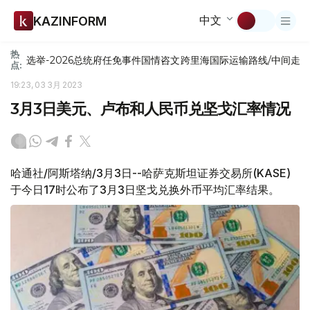
中文
KAZINFORM
热
选举-2026
总统府
任免
事件
国情咨文
跨里海国际运输路线/中间走
点:
19:23, 03 3月 2023
3月3日美元、卢布和人民币兑坚戈汇率情况
哈通社/阿斯塔纳/3月3日--哈萨克斯坦证券交易所(KASE)
于今日17时公布了3月3日坚戈兑换外币平均汇率结果。