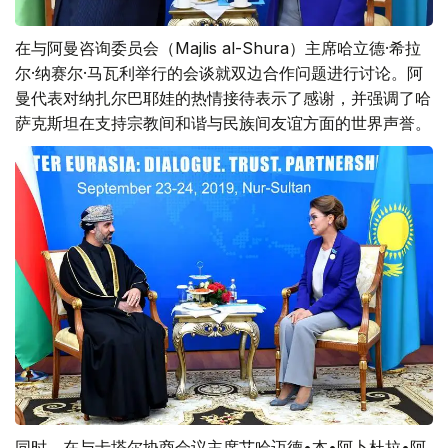
在与阿曼咨询委员会（Majlis al-Shura）主席哈立德·希拉
尔·纳赛尔·马瓦利举行的会谈就双边合作问题进行讨论。阿
曼代表对纳扎尔巴耶娃的热情接待表示了感谢，并强调了哈
萨克斯坦在支持宗教间和谐与民族间友谊方面的世界声誉。
同时，在与卡塔尔协商会议主席艾哈迈德•本•阿卜杜拉•阿