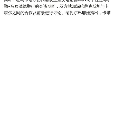
勒•马哈茂德举行的会谈期间，双方就加深哈萨克斯坦与卡
塔尔之间的合作及前景进行讨论。纳扎尔巴耶娃指出，卡塔
尔是哈萨克斯坦在中东地区最重要的合作伙伴之一，同时感
谢卡方对哈萨克斯坦提出的国际倡议的支持。
此外，参议院议长会见了土耳其大国民议会议长穆斯塔法•
森托普。会谈期间，双方强调了两国建立战略伙伴关系满10