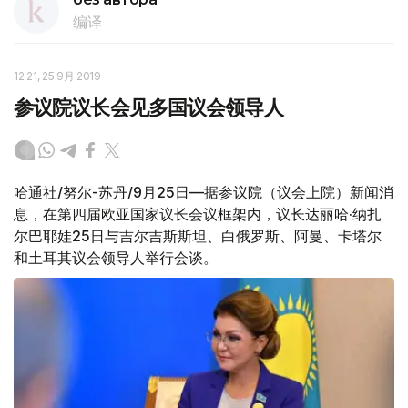
编译
12:21, 25 9月 2019
参议院议长会见多国议会领导人
哈通社/努尔-苏丹/9月25日—据参议院（议会上院）新闻消
息，在第四届欧亚国家议长会议框架内，议长达丽哈·纳扎
尔巴耶娃25日与吉尔吉斯斯坦、白俄罗斯、阿曼、卡塔尔
和土耳其议会领导人举行会谈。