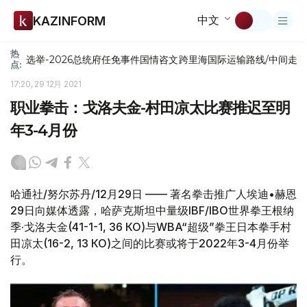
中文
KAZINFORM
热
选举-2026
总统府
任免
事件
国情咨文
跨里海国际运输路线/中间走
点:
17:20, 29 12月 2021
职业拳击：戈洛夫金-村田凉太比赛推迟至明
年3-4月份
哈通社/努尔苏丹/12月29日 —— 著名拳击推广人埃迪•赫恩
29日向媒体透露，哈萨克斯坦中量级IBF/IBO世界拳王根纳
季·戈洛夫金(41-1-1, 36 КО)与WBA“超级”拳王日本拳手村
田凉太(16-2, 13 КО)之间的比赛或将于2022年3-4月份举
行。