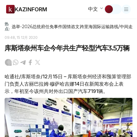
中文
KAZINFORM
热
选举-2026
总统府
任免
事件
国情咨文
跨里海国际运输路线/中间走
点:
09:48, 15 12月 2020
库斯塔奈州车企今年共生产轻型汽车3.5万辆
哈通社/库斯塔奈/12月15日 – 库斯塔奈州经济和预算管理部
门负责人古丽巴拉姆·穆萨哈吉娜14日在新闻发布会上表
示，年初至今该州共对外出口国产汽车7191辆。