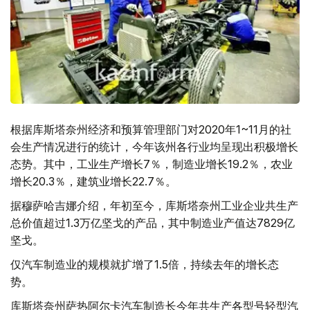
根据库斯塔奈州经济和预算管理部门对2020年1~11月的社
会生产情况进行的统计，今年该州各行业均呈现出积极增长
态势。其中，工业生产增长7％，制造业增长19.2％，农业
增长20.3％，建筑业增长22.7％。
据穆萨哈吉娜介绍，年初至今，库斯塔奈州工业企业共生产
总价值超过1.3万亿坚戈的产品，其中制造业产值达7829亿
坚戈。
仅汽车制造业的规模就扩增了1.5倍，持续去年的增长态
势。
库斯塔奈州萨热阿尔卡汽车制造长今年共生产各型号轻型汽