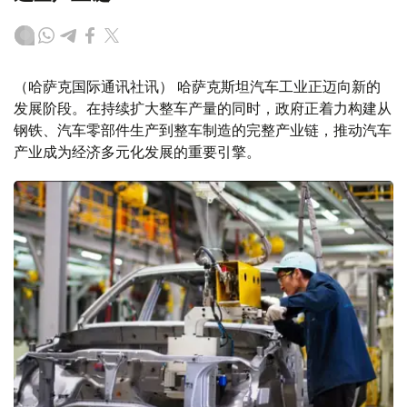
（哈萨克国际通讯社讯） 哈萨克斯坦汽车工业正迈向新的
发展阶段。在持续扩大整车产量的同时，政府正着力构建从
钢铁、汽车零部件生产到整车制造的完整产业链，推动汽车
产业成为经济多元化发展的重要引擎。