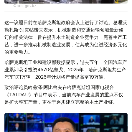
Фото: gov.kz
这一议题日前在哈萨克斯坦政府会议上进行了讨论。总理沃
勒扎斯·别克帖诺夫表示，机械制造和交通运输领域最新修
订的相关法律，旨在提升本土制造企业竞争力，完善生产工
艺，进一步推动机械制造业发展，使其成为促进经济多元化
的重要动力。
哈萨克斯坦工业和建设部数据显示，过去五年，全国汽车产
业累计吸引投资4570亿坚戈。2025年，哈萨克斯坦共生产
汽车17.1万辆，2026年计划将产量提高至19万辆。
政治评论员哈兹泽·阿比舍夫在哈萨克斯坦国家电视台
《TALDAU》节目中表示，当前汽车产业发展的重点不仅
是扩大整车产量，更在于逐步建立完整的本土产业链。