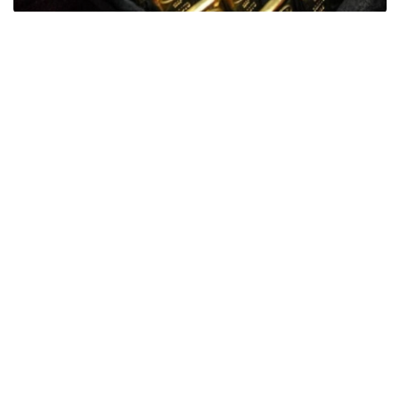
Фото: ӨзА
季度报告显示，哈萨克斯坦国家银行黄金储备增加了15吨。
波兰是2026年第二季度最大的黄金买家。该国在2026年第
二季度增加了51吨黄金储备。
中国购买了33吨黄金，乌兹别克斯坦购买了16吨，哈萨克
斯坦购买了15吨。约旦和捷克共和国的中央银行也分别增加
了6吨黄金储备。
全球各国央行在第二季度共购买了约289吨黄金，比2025年
同期增长了62%。去年同期，黄金购买量约为178吨。
世界黄金协会称，黄金需求的增长受到地缘政治不确定性、
本季度贵金属价格下跌，以及各国寻求国际储备多元化等因
素的影响。
根据该协会进行的一项调查，89%的央行行长预计未来一
年全球黄金储备量将会增加。45%的受访者表示，他们的