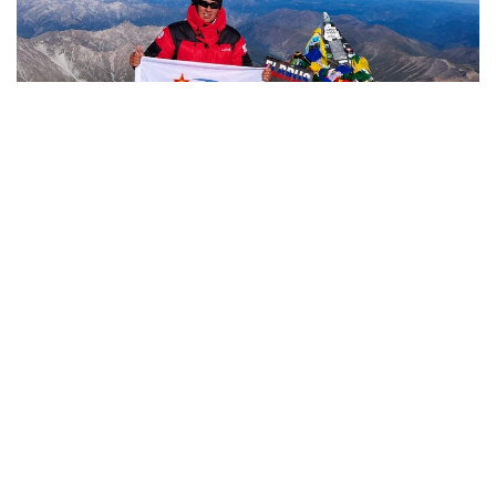
Фото: Министерство обороны РК
哈萨克斯坦
国防部
达娜 努尔巴克提
编译
12:35, 08 8月 2026