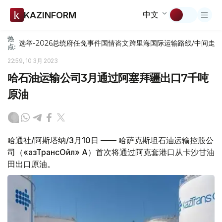
中文
KAZINFORM
热
选举-2026
总统府
任免
事件
国情咨文
跨里海国际运输路线/中间走
点:
22:59, 10 3月 2023
哈石油运输公司3月通过阿塞拜疆出口7千吨
原油
哈通社/阿斯塔纳/3月10日 —— 哈萨克斯坦石油运输控股公
司（«ҚазТрансОйл» АҚ）首次将通过阿克套港口从卡沙甘油
田出口原油。