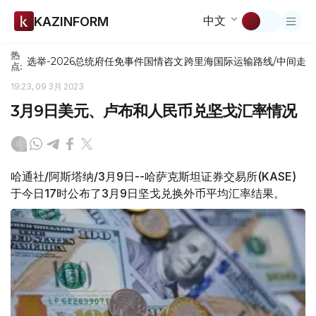
中文
KAZINFORM
热
选举-2026
总统府
任免
事件
国情咨文
跨里海国际运输路线/中间走
点:
19:23, 09 3月 2023
3月9日美元、卢布和人民币兑坚戈汇率情况
哈通社/阿斯塔纳/3月9日--哈萨克斯坦证券交易所(KASE)
于今日17时公布了3月9日坚戈兑换外币平均汇率结果。