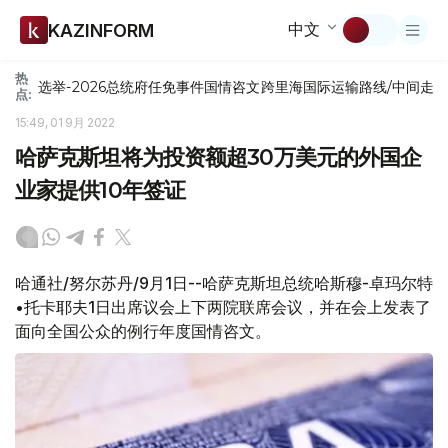
中文
KAZINFORM
热
选举-2026
总统府
任免
事件
国情咨文
跨里海国际运输路线/中间走
点:
15:49, 01 9月 2022
哈萨克斯坦将为投资额超30万美元的外国企
业家提供10年签证
哈通社/努尔苏丹/9月1日--哈萨克斯坦总统哈斯穆-卓玛尔特
•托卡耶夫1日出席议会上下两院联席会议，并在会上发表了
面向全国公众的例行年度国情咨文。