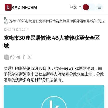
中文
KAZINFORM
热
选举-2026
总统府
任免
事件
国情咨文
跨里海国际运输路线/中间走
点:
15:43, 13 12月 2014
塞梅市30座民居被淹 48人被转移至安全区
域
哈通社阿斯塔纳12月13日电，据yk-news.kz网站消息，由
于额尔齐斯河塞米巴勒金斯科支流堵塞导致水位上涨，导致
沿岸的沃斯多奇尼村部分民居被淹。