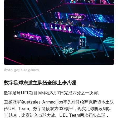
Фото: gofuture.games
数字足球东道主队伍全部止步八强
数字足球UFL项目同样在8月7日完成四分之一决赛。
卫冕冠军Quetzales-Armadillos率先对阵哈萨克斯坦本土队
伍UEL Team。数字阶段双方0:0战平，现实足球阶段则以
1:1结束，比赛进入点球大战。UEL Team两次罚失点球，