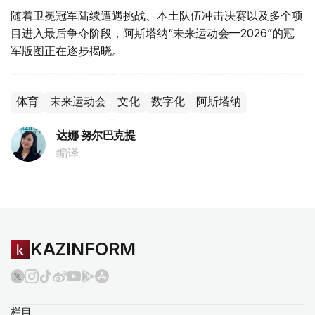
随着卫冕冠军陆续遭遇挑战、本土队伍冲击决赛以及多个项
目进入最后争夺阶段，阿斯塔纳“未来运动会—2026”的冠
军版图正在逐步揭晓。
体育
未来运动会
文化
数字化
阿斯塔纳
达娜 努尔巴克提
编译
KAZINFORM
栏目