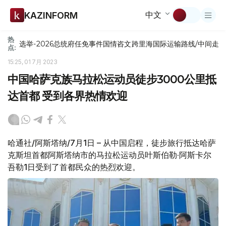
中文
KAZINFORM
热
选举-2026
总统府
任免
事件
国情咨文
跨里海国际运输路线/中间走
点:
15:25, 01 7月 2023
中国哈萨克族马拉松运动员徒步3000公里抵
达首都 受到各界热情欢迎
哈通社/阿斯塔纳/7月1日 – 从中国启程，徒步旅行抵达哈萨
克斯坦首都阿斯塔纳市的马拉松运动员叶斯伯勒·阿斯卡尔
吾勒1日受到了首都民众的热烈欢迎。