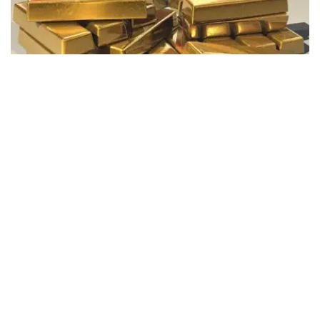
Фото: Pixabay
据哈萨克斯坦国家银行公布的数据，目前1克黄金价格为
61889.33坚戈。
相比一周前的61925.12坚戈，每克下跌35.79坚戈。
世界黄金协会数据显示，2026年上半年国际黄金市场波动
明显。今年1月，国际金价曾12次刷新历史纪录，最高升至
每金衡盎司5405美元；但到6月，金价一度回落至每金衡盎
司4002美元。
世界黄金协会表示，下半年黄金价格走势将主要受到地缘政
治局势、利率变化以及投资者市场情绪等因素影响。