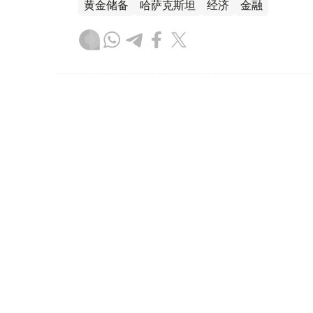
黄金储备
哈萨克斯坦
经济
金融
木合塔尔 哈力木拉
编译
08:31, 31 7月 2026
哈萨克斯坦是全球五大黄金购
（哈萨克国际通讯社讯）根据世界黄金协会（Worl
坦成为2026年第二季度全球央行黄金购买