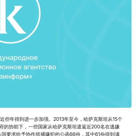
些年得到进一步加强。2013年至今，哈萨克斯坦从15个
府的协助下，一些国家从哈萨克斯坦遣返近200名在逃嫌
各国要求给予协作抓捕嫌犯的公函66份，其中61份得到满