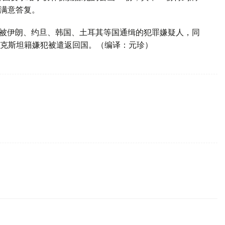
份满意答复。
5名被伊朗、约旦、韩国、土耳其等国通缉的犯罪嫌疑人，同
克斯坦籍嫌犯被遣返回国。（编译：元珍）