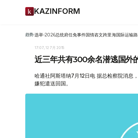
KAZINFORM
选举-2026
总统府
任免
事件
国情咨文
跨里海国际运输路
趋势:
17:07, 12 7月 2015
近三年共有300余名潜逃国外
哈通社阿斯塔纳7月12日电 据总检察院消息
嫌犯遣送回国。