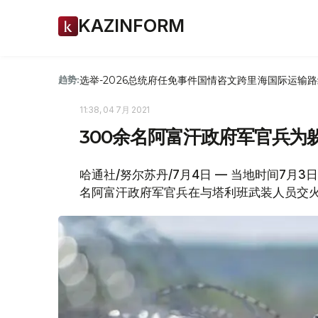
KAZINFORM
选举-2026
总统府
任免
事件
国情咨文
跨里海国际运输路
趋势:
11:38, 04 7月 2021
300余名阿富汗政府军官兵为
哈通社/努尔苏丹/7月4日 — 当地时间7月
名阿富汗政府军官兵在与塔利班武装人员交