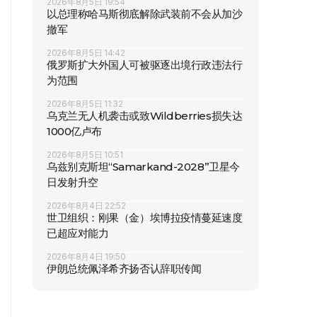
2026年8月5日 19:54
以总理称哈马斯彻底解除武装前不会从加沙
撤军
2026年8月5日 14:42
俄罗斯扩大外国人可被驱逐出境行政违法行
为范围
2026年8月5日 11:32
乌克兰无人机袭击或致Wildberries损失达
1000亿卢布
2026年8月5日 10:51
乌兹别克斯坦“Samarkand-2028”卫星今
日发射升空
2026年8月4日 22:52
世卫组织：刚果（金）埃博拉疫情蔓延速度
已超应对能力
2026年8月4日 19:50
伊朗总统佩泽希齐扬否认辞职传闻