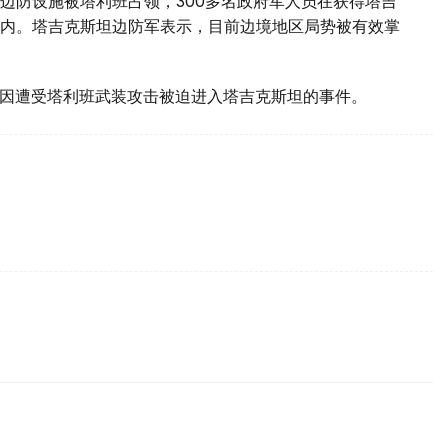
边防设施被塔利班占领，300多名政府军人员在获得塔吉
内。塔吉克斯坦边防军表示，目前边境地区局势被有效掌
府军因遭受塔利班武装攻击被迫进入塔吉克斯坦的事件。