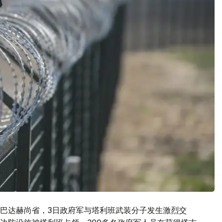
巴达赫尚省，3日政府军与塔利班武装分子发生激烈交