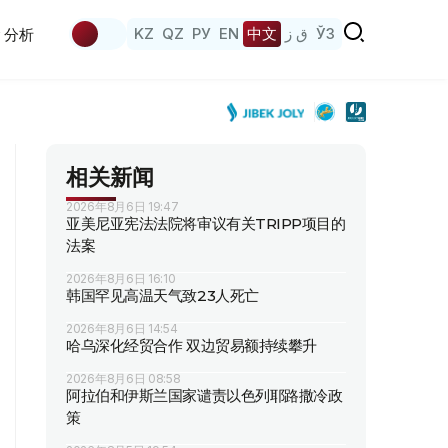
KZ
QZ
РУ
EN
中文
ق ز
ЎЗ
分析
相关新闻
2026年8月6日 19:47
亚美尼亚宪法法院将审议有关TRIPP项目的
法案
2026年8月6日 16:10
韩国罕见高温天气致23人死亡
2026年8月6日 14:54
哈乌深化经贸合作 双边贸易额持续攀升
2026年8月6日 08:58
阿拉伯和伊斯兰国家谴责以色列耶路撒冷政
策