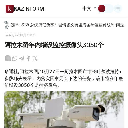
中文
KAZINFORM
热
选举-2026
总统府
任免
事件
国情咨文
跨里海国际运输路线/中间走
点:
14:49, 27 10月 2022
阿拉木图年内增设监控摄像头3050个
哈通社/阿拉木图/10月27日—阿拉木图市市长叶尔波拉特•
多萨耶夫表示，为落实国家元首下达的任务，该市将在年底
前增设3050个监控摄像头。