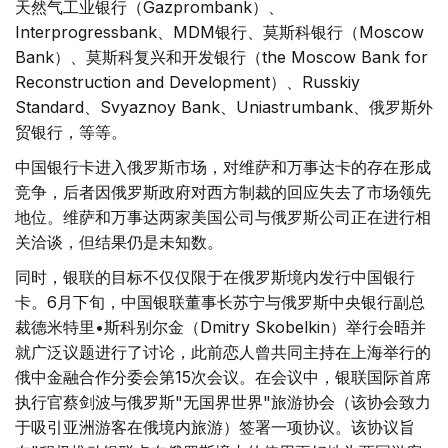
天然气工业银行（Gazprombank）、
Interprogressbank、MDM银行、莫斯科银行（Moscow
Bank）、莫斯科复兴和开发银行（the Moscow Bank for
Reconstruction and Development）、Russkiy
Standard、Svyaznoy Bank、Uniastrumbank、俄罗斯外
贸银行，等等。
中国银行卡进入俄罗斯市场，对维萨和万事达卡的存在形成
竞争，后者因俄罗斯政府对西方制裁的回应失去了市场领先
地位。维萨和万事达两家美国公司与俄罗斯公司正在进行相
关洽谈，但结果仍是未知数。
同时，银联的目标不仅仅限于在俄罗斯境内发行中国银行
卡。6月下旬，中国银联董事长苏宁与俄罗斯中央银行副总
裁德米特里•斯科别尔金（Dmitry Skobelkin）举行会晤并
就广泛议题进行了讨论，此前恋人曾共同主持在上海举行的
俄中金融合作分委会第15次会议。在会议中，银联国际首席
执行官蔡剑波与俄罗斯"无国界世界"旅游协会（该协会致力
于吸引亚洲游客在俄境内旅游）签署一项协议。该协议旨