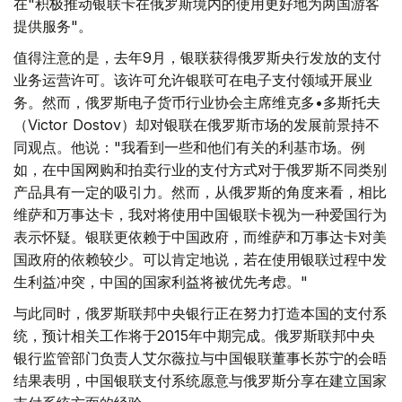
在"积极推动银联卡在俄罗斯境内的使用更好地为两国游客
提供服务"。
值得注意的是，去年9月，银联获得俄罗斯央行发放的支付
业务运营许可。该许可允许银联可在电子支付领域开展业
务。然而，俄罗斯电子货币行业协会主席维克多•多斯托夫
（Victor Dostov）却对银联在俄罗斯市场的发展前景持不
同观点。他说："我看到一些和他们有关的利基市场。例
如，在中国网购和拍卖行业的支付方式对于俄罗斯不同类别
产品具有一定的吸引力。然而，从俄罗斯的角度来看，相比
维萨和万事达卡，我对将使用中国银联卡视为一种爱国行为
表示怀疑。银联更依赖于中国政府，而维萨和万事达卡对美
国政府的依赖较少。可以肯定地说，若在使用银联过程中发
生利益冲突，中国的国家利益将被优先考虑。"
与此同时，俄罗斯联邦中央银行正在努力打造本国的支付系
统，预计相关工作将于2015年中期完成。俄罗斯联邦中央
银行监管部门负责人艾尔薇拉与中国银联董事长苏宁的会晤
结果表明，中国银联支付系统愿意与俄罗斯分享在建立国家