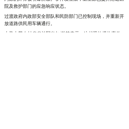
院及救护部门的应急响应状态。
过渡政府内政部安全部队和民防部门已控制现场，并重新开
放道路供民用车辆通行。
大马士革农村省省长阿米尔·谢赫表示，这起恐怖爆炸事件
的所有涉案人员都难逃法律严惩，此类恐怖主义行径不会破
坏叙利亚团结。
叙利亚过渡政府外长希巴尼通过社交媒体发文谴责此次袭
击，他表示，针对平民的袭击和破坏安全稳定的企图，阻挡
不了叙利亚国家建设。叙利亚将继续保护民众，追查涉案人
员。
截至目前，叙过渡政府尚未公布此次袭击的调查结果。
恐怖爆炸事件在叙利亚时有发生。当地时间7月7日，大马
士革市中心旅游部大楼附近发生两起爆炸，造成1人死亡、
36人受伤。