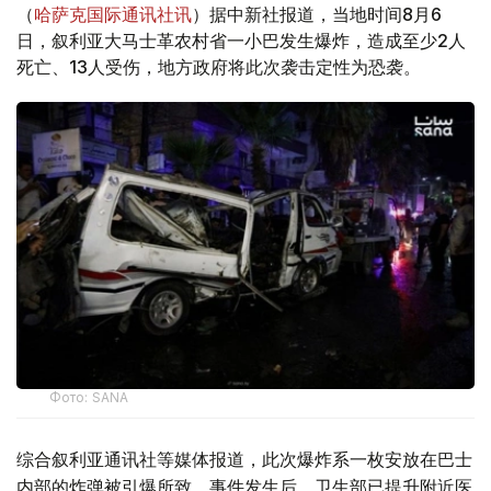
（
哈萨克国际通讯社讯
）据中新社报道，当地时间8月6
日，叙利亚大马士革农村省一小巴发生爆炸，造成至少2人
死亡、13人受伤，地方政府将此次袭击定性为恐袭。
Фото: SANA
综合叙利亚通讯社等媒体报道，此次爆炸系一枚安放在巴士
内部的炸弹被引爆所致。事件发生后，卫生部已提升附近医