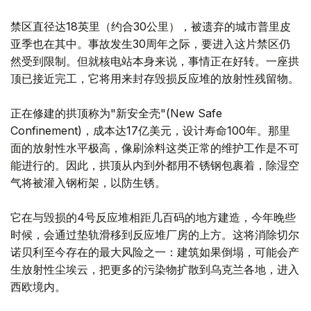
禁区直径达18英里（约合30公里），被遗弃的城市普里皮
亚季也在其中。事故发生30周年之际，要进入这片禁区仍
然受到限制。但就核电站本身来说，事情正在好转。一座拱
顶已接近完工，它将用来封存毁损反应堆的放射性残留物。
正在修建的拱顶称为"新安全壳"(New Safe
Confinement)，成本达17亿美元，设计寿命100年。那里
面的放射性水平极高，像刷涂料这类正常的维护工作是不可
能进行的。因此，拱顶从内到外都用不锈钢包裹着，除湿空
气将被灌入钢桁架，以防生锈。
它在与毁损的4号反应堆相距几百码的地方建造，今年晚些
时候，会通过垫轨滑移到反应堆厂房的上方。这将消除切尔
诺贝利至今存在的最大风险之一：建筑如果倒塌，可能会产
生放射性尘埃云，把更多的污染物扩散到乌克兰各地，进入
西欧境内。