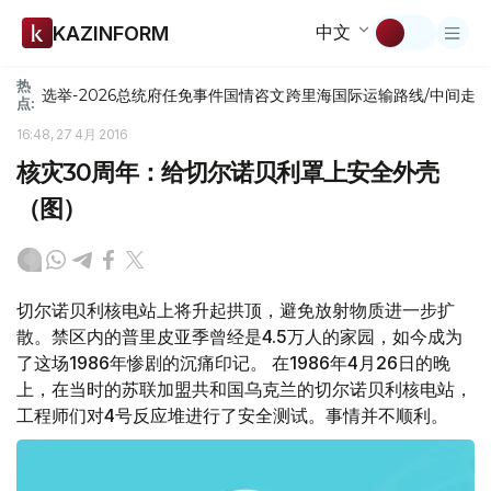
中文
KAZINFORM
热
选举-2026
总统府
任免
事件
国情咨文
跨里海国际运输路线/中间走
点:
16:48, 27 4月 2016
核灾30周年：给切尔诺贝利罩上安全外壳
（图）
切尔诺贝利核电站上将升起拱顶，避免放射物质进一步扩
散。禁区内的普里皮亚季曾经是4.5万人的家园，如今成为
了这场1986年惨剧的沉痛印记。 在1986年4月26日的晚
上，在当时的苏联加盟共和国乌克兰的切尔诺贝利核电站，
工程师们对4号反应堆进行了安全测试。事情并不顺利。