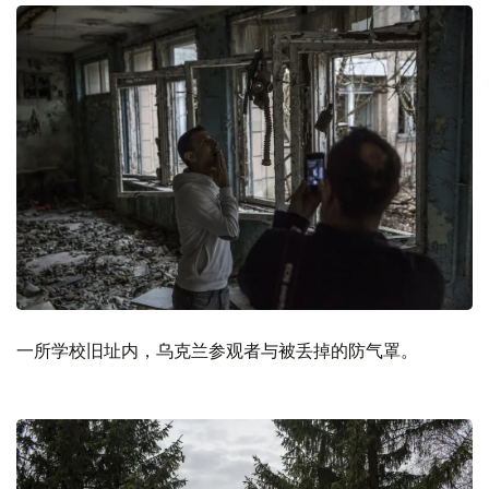
一所学校旧址内，乌克兰参观者与被丢掉的防气罩。