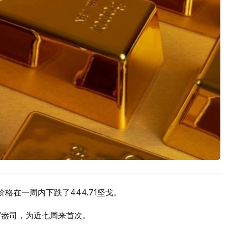
价格在一周内下跌了444.71坚戈。
元/盎司，为近七周来首次。