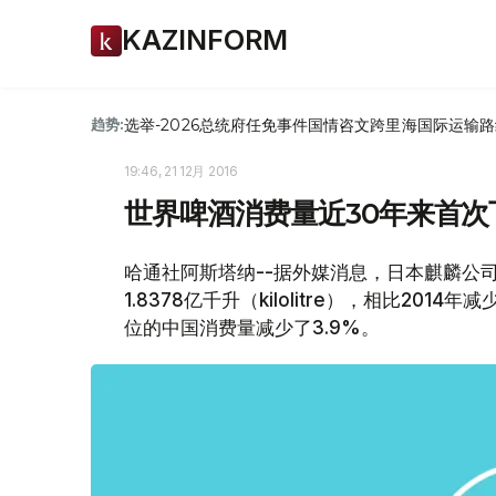
KAZINFORM
选举-2026
总统府
任免
事件
国情咨文
跨里海国际运输路
趋势:
19:46, 21 12月 2016
世界啤酒消费量近30年来首次
哈通社阿斯塔纳--据外媒消息，日本麒麟公司
1.8378亿千升（kilolitre），相比20
位的中国消费量减少了3.9%。