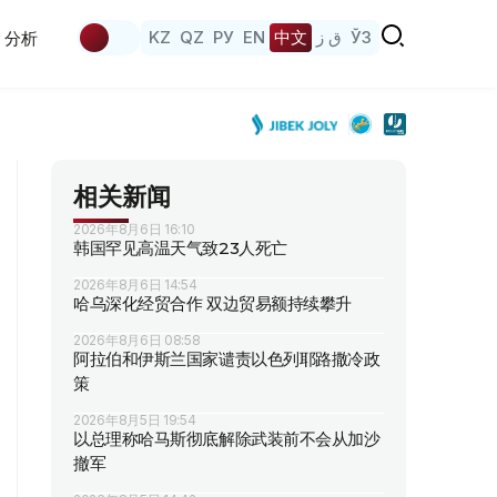
KZ
QZ
РУ
EN
中文
ق ز
ЎЗ
分析
相关新闻
2026年8月6日 16:10
韩国罕见高温天气致23人死亡
2026年8月6日 14:54
哈乌深化经贸合作 双边贸易额持续攀升
2026年8月6日 08:58
阿拉伯和伊斯兰国家谴责以色列耶路撒冷政
策
2026年8月5日 19:54
以总理称哈马斯彻底解除武装前不会从加沙
撤军