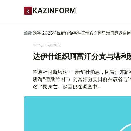
KAZINFORM
选举-2026
总统府
任免
事件
国情咨文
跨里海国际运输路
趋势:
18:14, 01 5月 2017
达伊什组织阿富汗分支与塔利班
哈通社阿斯塔纳 -- 新华社消息，阿富汗东
所谓"伊斯兰国"）阿富汗分支日前在该省与
名平民身亡。起因仍在调查中。