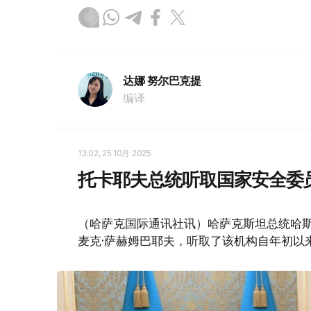
达娜 努尔巴克提
编译
13:02, 25 10月 2025
托卡耶夫总统听取国家安全委
（哈萨克国际通讯社讯）哈萨克斯坦总统哈斯
麦克·萨赫姆巴耶夫，听取了该机构自年初以