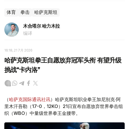
体育
拳击
哈萨克斯坦
木合塔尔 哈力木拉
编译
16:18, 21 7月 2026
哈萨克斯坦拳王自愿放弃冠军头衔 有望升级
挑战“卡内洛”
（
哈萨克国际通讯社讯
）哈萨克斯坦职业拳王加尼别克·阿
里木汗吾勒（17-0，12KO）21日宣布自愿放弃世界拳击组
织（WBO）中量级世界拳王金腰带。