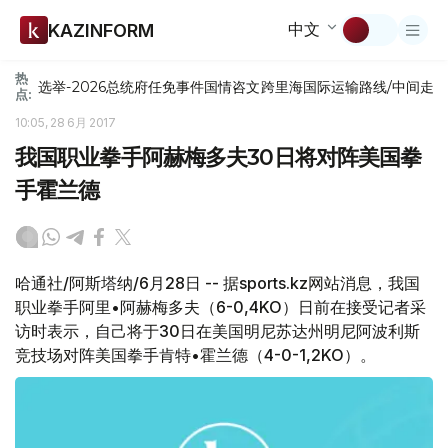
中文
KAZINFORM
热
选举-2026
总统府
任免
事件
国情咨文
跨里海国际运输路线/中间走
点:
10:05, 28 6月 2017
我国职业拳手阿赫梅多夫30日将对阵美国拳
手霍兰德
哈通社/阿斯塔纳/6月28日 -- 据sports.kz网站消息，我国
职业拳手阿里•阿赫梅多夫（6-0,4KO）日前在接受记者采
访时表示，自己将于30日在美国明尼苏达州明尼阿波利斯
竞技场对阵美国拳手肯特•霍兰德（4-0-1,2KO）。