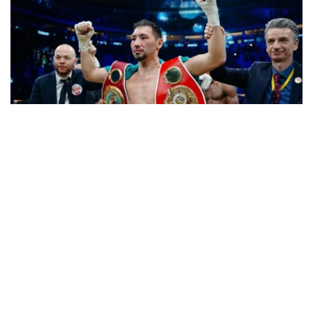
Фото: Нұрғали Жұмағазы
随后，WBO批准哈萨克斯坦拳手放弃世界冠军头衔的请
求。
根据WBO决定，因加尼别克·阿里木汗吾勒自愿放弃世界冠
军头衔，临时冠军丹泽尔·本特利成为正式世界冠军。约恩
利·埃尔南德斯则获得了中量级强制挑战者资格。
阿里木汗吾勒放弃中量级冠军金腰带，并请求WBO将其列