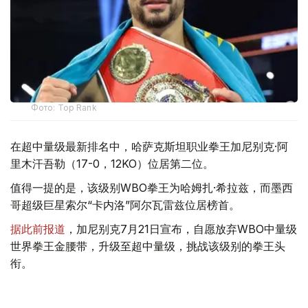
Фото: Top Rank
在超中量级最新排名中，哈萨克斯坦职业拳王加尼别克·阿
里木汗吾勒（17-0，12KO）位居第二位。
值得一提的是，该级别WBO拳王为哈姆扎·希拉兹，而墨西
哥超级巨星索尔“卡内洛”阿尔瓦雷兹位居榜首。
据此前报道
，加尼别克7月21日宣布，自愿放弃WBO中量级
世界拳王金腰带，升级至超中量级，挑战该级别的拳王头
衔。