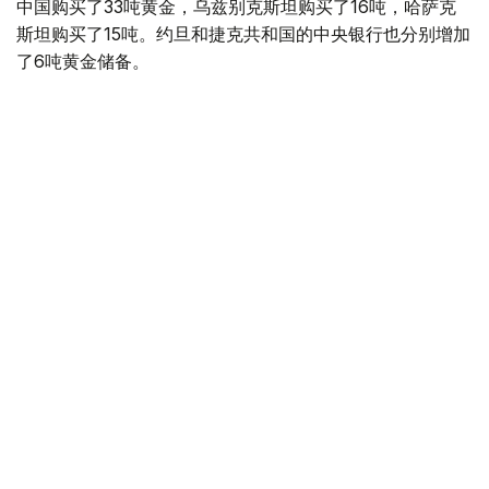
中国购买了33吨黄金，乌兹别克斯坦购买了16吨，哈萨克
斯坦购买了15吨。约旦和捷克共和国的中央银行也分别增加
了6吨黄金储备。
全球各国央行在第二季度共购买了约289吨黄金，比2025年
同期增长了62%。去年同期，黄金购买量约为178吨。
世界黄金协会称，黄金需求的增长受到地缘政治不确定性、
本季度贵金属价格下跌，以及各国寻求国际储备多元化等因
素的影响。
根据该协会进行的一项调查，89%的央行行长预计未来一
年全球黄金储备量将会增加。45%的受访者表示，他们的
国家计划增加黄金储备。
黄金储备
哈萨克斯坦
经济
央行
金融
木合塔尔 哈力木拉
编译