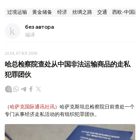
过境运输
黄金储备
经济
丝绸之路
交通
西欧-中国
без автора
编译
22:24, 07 8月 2026
哈总检察院查处从中国非法运输商品的走私
犯罪团伙
（
哈萨克国际通讯社讯
）哈萨克斯坦总检察院日前查处一个
专门从事经济走私活动的有组织犯罪团伙。