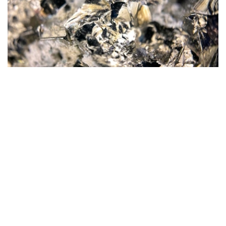
Фото: magnific.com
根据文件，按照批准的矿产储量计算，该矿山计划开采16
年。其中，企业将在13年时间内按照年产100万吨原矿的设
计产能开展生产。用于开发该矿床的地下资源区块总面积为
4.499平方公里。
“矿山总体生产能力确定为年产100万吨，之后产量
将逐步下降。根据设计阶段确定的矿产储量，矿山使