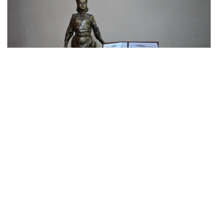
Фото: Мәжіліс
来自白俄罗斯、俄罗斯、乌兹别克斯坦、缅甸、吉尔吉斯斯
坦、阿塞拜疆、塔吉克斯坦、越南、塞尔维亚、委内瑞拉、
古巴、中国、蒙古国及老挝等国的议会代表团及外交使节出
席了论坛。论坛举办地布列斯特，正是1941年6月纳粹德国
发动突然袭击的首个受攻击城市。