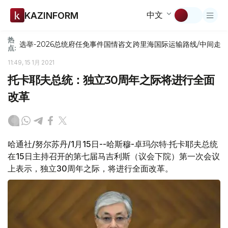
中文
KAZINFORM
热
选举-2026
总统府
任免
事件
国情咨文
跨里海国际运输路线/中间走
点:
11:49, 15 1月 2021
托卡耶夫总统：独立30周年之际将进行全面
改革
哈通社/努尔苏丹/1月15日--哈斯穆-卓玛尔特·托卡耶夫总统
在15日主持召开的第七届马吉利斯（议会下院）第一次会议
上表示，独立30周年之际，将进行全面改革。