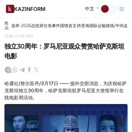
中文
KAZINFORM
热
选举-2026
总统府
任免
事件
国情咨文
跨里海国际运输路线/中间走
点:
21:46, 17 3月 2021
独立30周年：罗马尼亚观众赞赏哈萨克斯坦
电影
哈通社/努尔苏丹/3月17日 —— 据外交部消息，为庆祝哈萨
克斯坦独立30周年，哈萨克斯坦驻罗马尼亚大使馆举行在
线电影周活动。