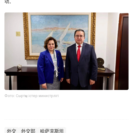
动。
Фото: Сыртқы істер министрлігі
外交
外交部
哈萨克斯坦