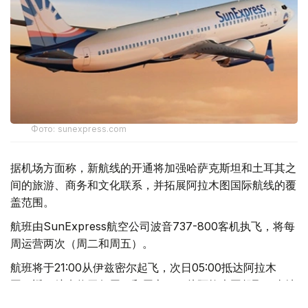
Фото: sunexpress.com
据机场方面称，新航线的开通将加强哈萨克斯坦和土耳其之
间的旅游、商务和文化联系，并拓展阿拉木图国际航线的覆
盖范围。
航班由SunExpress航空公司波音737-800客机执飞，将每
周运营两次（周二和周五）。
航班将于21:00从伊兹密尔起飞，次日05:00抵达阿拉木
图。返程航班将于每周三和周六6:25从阿拉木图起飞，当地
时间9:50抵达伊兹密尔。