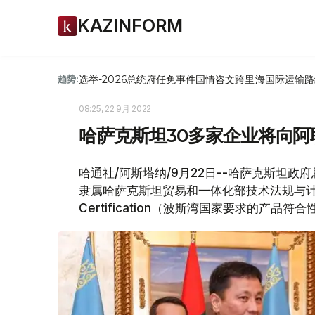
KAZINFORM
选举-2026
总统府
任免
事件
国情咨文
跨里海国际运输路
趋势:
08:25, 22 9月 2022
哈萨克斯坦30多家企业将向
哈通社/阿斯塔纳/9月22日--哈萨克斯坦
隶属哈萨克斯坦贸易和一体化部技术法规与计量委
Certification（波斯湾国家要求的产