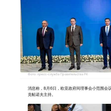
Фото: пресс-служба Правительства РК
消息称，8月6日，欧亚政府间理事会小范围会
克帖诺夫主持。