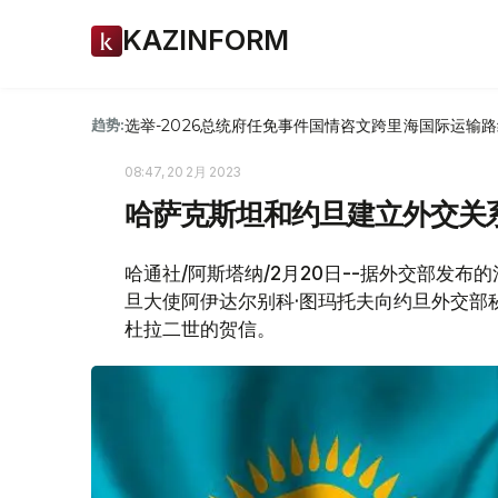
KAZINFORM
选举-2026
总统府
任免
事件
国情咨文
跨里海国际运输路
趋势:
08:47, 20 2月 2023
哈萨克斯坦和约旦建立外交关系
哈通社/阿斯塔纳/2月20日--据外交部发
旦大使阿伊达尔别科·图玛托夫向约旦外交部
杜拉二世的贺信。