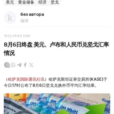
美元
黄金储备
经济
坚戈
без автора
编译
19:23, 06 8月 2026
8月6日终盘 美元、卢布和人民币兑坚戈汇率
情况
（
哈萨克国际通讯社讯
）哈萨克斯坦证券交易所(KASE)于
今日17时公布了8月6日坚戈兑换外币平均汇率结果。