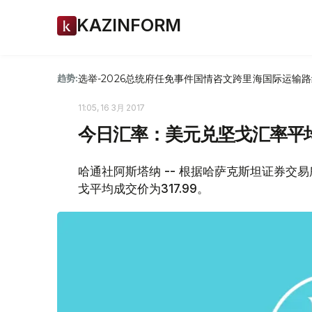
KAZINFORM
选举-2026
总统府
任免
事件
国情咨文
跨里海国际运输路
趋势:
11:05, 16 3月 2017
今日汇率：美元兑坚戈汇率平均成
哈通社阿斯塔纳 -- 根据哈萨克斯坦证券交
戈平均成交价为317.99。