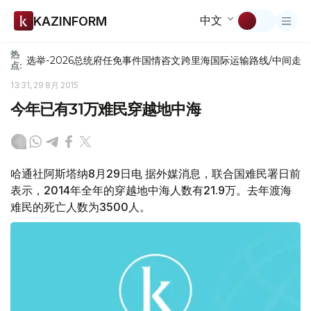
中文
KAZINFORM
热
选举-2026
总统府
任免
事件
国情咨文
跨里海国际运输路线/中间走
点:
13:31, 29 8月 2015
今年已有31万难民穿越地中海
哈通社阿斯塔纳8月29日电 据外媒消息，联合国难民署日前
表示，2014年全年的穿越地中海人数有21.9万。去年渡海
难民的死亡人数为3500人。