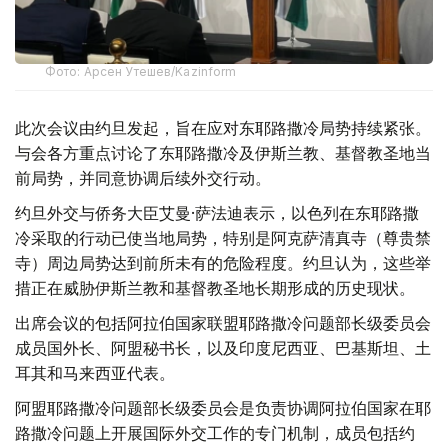
Фото: Арсен Утешев/Kazinform
此次会议由约旦发起，旨在应对东耶路撒冷局势持续紧张。
与会各方重点讨论了东耶路撒冷及伊斯兰教、基督教圣地当
前局势，并同意协调后续外交行动。
约旦外交与侨务大臣艾曼·萨法迪表示，以色列在东耶路撒
冷采取的行动已使当地局势，特别是阿克萨清真寺（尊贵禁
寺）周边局势达到前所未有的危险程度。约旦认为，这些举
措正在威胁伊斯兰教和基督教圣地长期形成的历史现状。
出席会议的包括阿拉伯国家联盟耶路撒冷问题部长级委员会
成员国外长、阿盟秘书长，以及印度尼西亚、巴基斯坦、土
耳其和马来西亚代表。
阿盟耶路撒冷问题部长级委员会是负责协调阿拉伯国家在耶
路撒冷问题上开展国际外交工作的专门机制，成员包括约