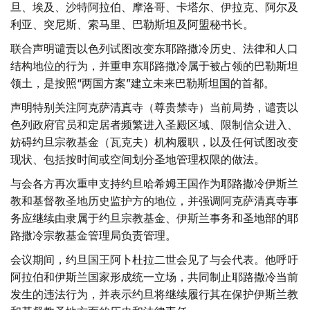
旦、埃及、沙特阿拉伯、摩洛哥、卡塔尔、伊拉克、阿尔及
利亚、突尼斯、索马里、巴勒斯坦及阿盟秘书长。
联合声明谴责以色列试图改变东耶路撒冷历史、法律和人口
结构地位的行为，并重申东耶路撒冷属于被占领的巴勒斯坦
领土，是按照“两国方案”建立未来巴勒斯坦国的首都。
声明特别关注阿克萨清真寺（尊贵禁寺）当前局势，谴责以
色列政府官员和定居者频繁进入圣殿区域、限制信众进入、
妨碍约旦宗教基金（瓦克夫）机构履职，以及任何试图改变
现状、包括按时间或空间划分圣地管理权限的做法。
与会各方再次重申支持约旦哈希姆王国作为耶路撒冷伊斯兰
教和基督教圣地历史监护方的地位，并强调阿克萨清真寺事
务应继续由隶属于约旦宗教基金、伊斯兰事务和圣地部的耶
路撒冷宗教基金管理局负责管理。
会议期间，约旦国王阿卜杜拉二世会见了与会代表。他呼吁
阿拉伯和伊斯兰国家形成统一立场，共同制止耶路撒冷当前
发生的违法行为，并表示约旦将继续履行其在保护伊斯兰教