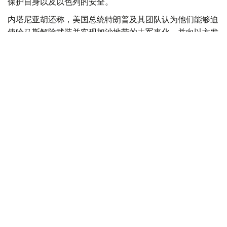
保护自身以及以色列的安全。
内塔尼亚胡还称，美国总统特朗普及其团队认为他们能够迫
使哈马斯解除武装并实现加沙地带的去军事化，并向以方发
送了一份协议草案，但以方并未对此表示赞同。
此外，内塔尼亚胡强调：“这不是我们的草案。我们已经提
交了修改意见。顺便说一句，我们是在媒体对此事展开大肆
宣传之前就提交了意见。这就是我们的立场。”
美国总统特朗普7月30日在社交媒体发文称，美国发起的所
谓“和平委员会”已达成一项关于“全面解除”巴勒斯坦伊斯兰
抵抗运动（哈马斯）武装的协议。该协议将分阶段实施，随
着哈马斯解除武装的进程完成，以色列军队将逐步撤出加沙
地带。哈马斯7月31日表示，该组织同意将移交武器相关议
题纳入加沙停火协议框架，但这与以色列停止一切形式的侵
略并从加沙地带撤军等条件挂钩，并以此为前提。
美国
国际
以色列