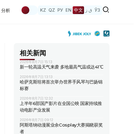
KZ
QZ
РУ
EN
中文
ق ز
ЎЗ
分析
相关新闻
2026年8月7日 15:13
新一轮高温天气来袭 多地最高气温或达41℃
2026年8月7日 13:13
哈萨克斯坦将首次举办世界手风琴与巴扬锦
标赛
2026年8月7日 12:32
上半年6部国产影片在全国公映 国家持续推
动电影产业发展
2026年8月7日 09:12
阿斯塔纳动漫展业余Cosplay大赛揭晓获奖
者