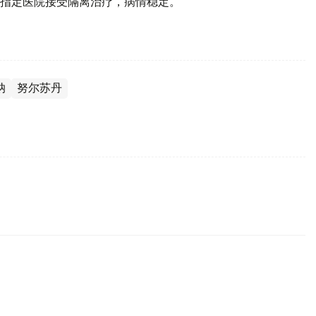
指定医院接受隔离治疗，病情稳定。
纳
努尔苏丹