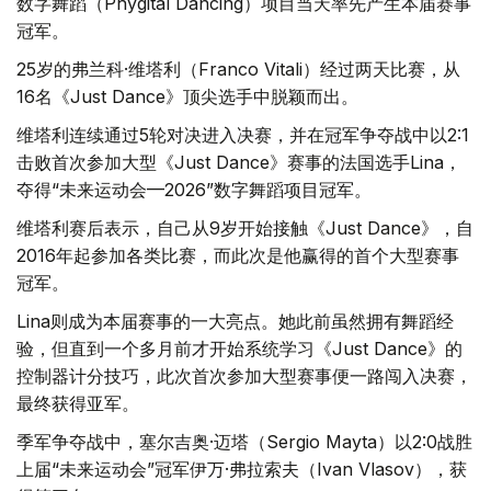
数字舞蹈（Phygital Dancing）项目当天率先产生本届赛事
冠军。
25岁的弗兰科·维塔利（Franco Vitali）经过两天比赛，从
16名《Just Dance》顶尖选手中脱颖而出。
维塔利连续通过5轮对决进入决赛，并在冠军争夺战中以2:1
击败首次参加大型《Just Dance》赛事的法国选手Lina，
夺得“未来运动会—2026”数字舞蹈项目冠军。
维塔利赛后表示，自己从9岁开始接触《Just Dance》，自
2016年起参加各类比赛，而此次是他赢得的首个大型赛事
冠军。
Lina则成为本届赛事的一大亮点。她此前虽然拥有舞蹈经
验，但直到一个多月前才开始系统学习《Just Dance》的
控制器计分技巧，此次首次参加大型赛事便一路闯入决赛，
最终获得亚军。
季军争夺战中，塞尔吉奥·迈塔（Sergio Mayta）以2:0战胜
上届“未来运动会”冠军伊万·弗拉索夫（Ivan Vlasov），获