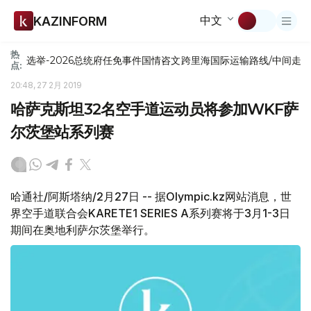
中文
KAZINFORM
热
选举-2026
总统府
任免
事件
国情咨文
跨里海国际运输路线/中间走
点:
20:48, 27 2月 2019
哈萨克斯坦32名空手道运动员将参加WKF萨
尔茨堡站系列赛
哈通社/阿斯塔纳/2月27日 -- 据Olympic.kz网站消息，世
界空手道联合会KARETE1 SERIES A系列赛将于3月1-3日
期间在奥地利萨尔茨堡举行。