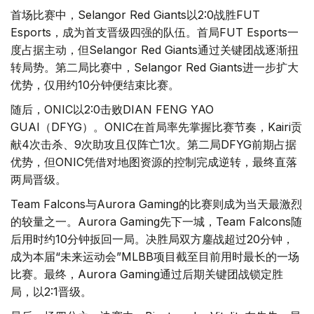
首场比赛中，Selangor Red Giants以2:0战胜FUT
Esports，成为首支晋级四强的队伍。首局FUT Esports一
度占据主动，但Selangor Red Giants通过关键团战逐渐扭
转局势。第二局比赛中，Selangor Red Giants进一步扩大
优势，仅用约10分钟便结束比赛。
随后，ONIC以2:0击败DIAN FENG YAO
GUAI（DFYG）。ONIC在首局率先掌握比赛节奏，Kairi贡
献4次击杀、9次助攻且仅阵亡1次。第二局DFYG前期占据
优势，但ONIC凭借对地图资源的控制完成逆转，最终直落
两局晋级。
Team Falcons与Aurora Gaming的比赛则成为当天最激烈
的较量之一。Aurora Gaming先下一城，Team Falcons随
后用时约10分钟扳回一局。决胜局双方鏖战超过20分钟，
成为本届“未来运动会”MLBB项目截至目前用时最长的一场
比赛。最终，Aurora Gaming通过后期关键团战锁定胜
局，以2:1晋级。