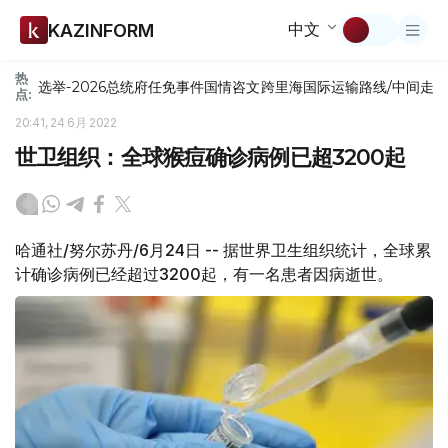
中文
KAZINFORM
热
选举-2026
总统府
任免
事件
国情咨文
跨里海国际运输路线/中间走
点:
20:41, 24 6月 2022
世卫组织：全球猴痘确诊病例已超3200起
哈通社/努尔苏丹/6月24日 -- 据世界卫生组织统计，全球累
计确诊病例已经超过3200起，有一名患者因病逝世。