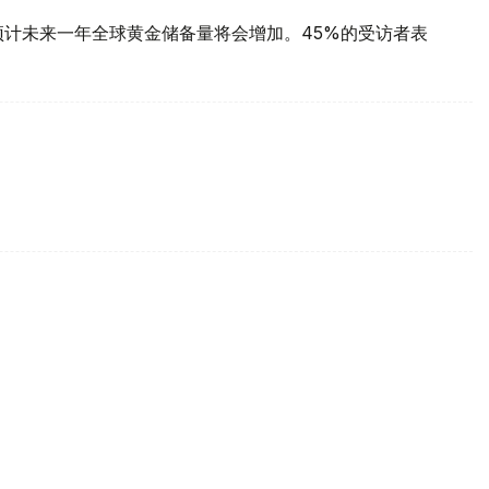
预计未来一年全球黄金储备量将会增加。45%的受访者表
每克报61889坚戈