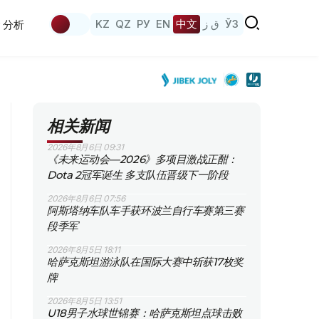
KZ
QZ
РУ
EN
中文
ق ز
ЎЗ
分析
相关新闻
2026年8月6日 09:31
《未来运动会—2026》多项目激战正酣：
Dota 2冠军诞生 多支队伍晋级下一阶段
2026年8月6日 07:56
阿斯塔纳车队车手获环波兰自行车赛第三赛
段季军
2026年8月5日 18:11
哈萨克斯坦游泳队在国际大赛中斩获17枚奖
牌
2026年8月5日 13:51
U18男子水球世锦赛：哈萨克斯坦点球击败