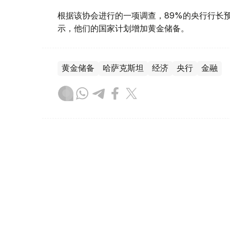
根据该协会进行的一项调查，89%的央行行长
示，他们的国家计划增加黄金储备。
黄金储备
哈萨克斯坦
经济
央行
金融
木合塔尔 哈力木拉
编译
12:31, 30 7月 2026
黄金价格一周小幅回落 国内金价