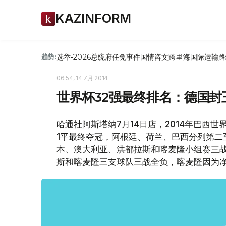
KAZINFORM
选举-2026
总统府
任免
事件
国情咨文
跨里海国际运输路
趋势:
06:54, 14 7月 2014
世界杯32强最终排名：德国封
哈通社阿斯塔纳7月14日店，2014年巴西
1平最终夺冠，阿根廷、荷兰、巴西分列第二
本、澳大利亚、洪都拉斯和喀麦隆小组赛三战
斯和喀麦隆三支球队三战全负，喀麦隆因为净胜