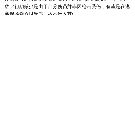
数比初期减少是由于部分伤员并非因枪击受伤，有些是在逃
离现场避险时受伤，故不计入其中。
当地时间当天凌晨，警方接到报警赶赴现场。案发时现场街
道聚集大量庆祝人群，枪击发生后人群立即四散逃离。警方
在现场发现弹壳，初步判断两名嫌疑人均为男性。调查人员
通过监控录像确认，事发时有两名女子发生争执并引发斗
殴，随后发生枪击。
目前，嫌疑人仍然在逃，相关调查正在进行中。
事故
美国
国际
木合塔尔 哈力木拉
编译
13:41, 01 4月 2026