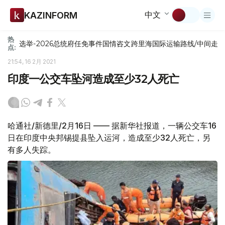
中文
KAZINFORM
热
选举-2026
总统府
任免
事件
国情咨文
跨里海国际运输路线/中间走
点:
21:54, 16 2月 2021
印度一公交车坠河造成至少32人死亡
哈通社/新德里/2月16日 —— 据新华社报道，一辆公交车16
日在印度中央邦锡提县坠入运河，造成至少32人死亡，另
有多人失踪。