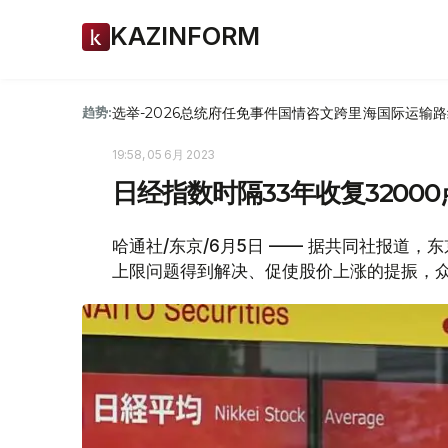
KAZINFORM
选举-2026
总统府
任免
事件
国情咨文
跨里海国际运输路
趋势:
19:58, 05 6月 2023
日经指数时隔33年收复3200
哈通社/东京/6月5日 —— 据共同社报道
上限问题得到解决、促使股价上涨的提振，