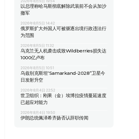
2026年8月5日 19:54
以总理称哈马斯彻底解除武装前不会从加沙
撤军
2026年8月5日 14:42
俄罗斯扩大外国人可被驱逐出境行政违法行
为范围
2026年8月5日 11:32
乌克兰无人机袭击或致Wildberries损失达
1000亿卢布
2026年8月5日 10:51
乌兹别克斯坦“Samarkand-2028”卫星今
日发射升空
2026年8月4日 22:52
世卫组织：刚果（金）埃博拉疫情蔓延速度
已超应对能力
2026年8月4日 19:50
伊朗总统佩泽希齐扬否认辞职传闻