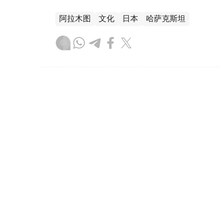
阿拉木图
文化
日本
哈萨克斯坦
叶尔兰 马赞
编译
17:04, 31 7月 2026
托卡耶夫总统就日本熊本县强
（哈萨克国际通讯社讯）哈萨克斯坦总统哈斯
造成多人遇难，向日本首相高市早苗致慰问