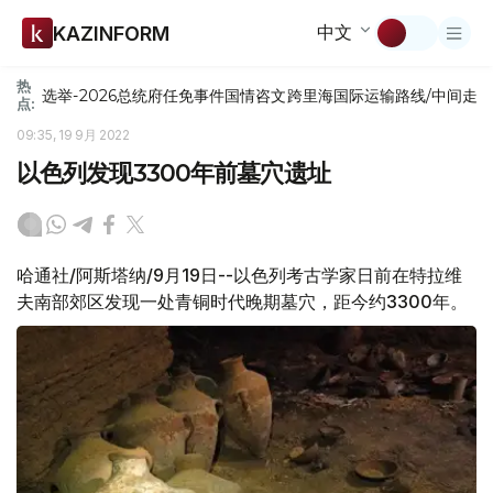
中文
KAZINFORM
热
选举-2026
总统府
任免
事件
国情咨文
跨里海国际运输路线/中间走
点:
09:35, 19 9月 2022
以色列发现3300年前墓穴遗址
哈通社/阿斯塔纳/9月19日--以色列考古学家日前在特拉维
夫南部郊区发现一处青铜时代晚期墓穴，距今约3300年。