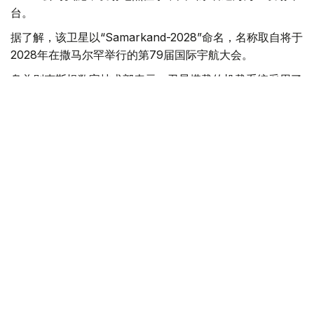
台。
据了解，该卫星以“Samarkand-2028”命名，名称取自将于
2028年在撒马尔罕举行的第79届国际宇航大会。
乌兹别克斯坦数字技术部表示，卫星搭载的机载系统采用了
由“Uzbekcosmos”专家自主研发的人工智能模块。该技术
可在轨直接处理高光谱遥感数据，提高数据传输和分析效
率。
“Uzbekcosmos”介绍称，“Samarkand-2028”卫星投入运
行后，将主要用于生态环境监测、水资源和土地资源管理、
农作物生长状况评估，以及自然灾害和突发事件预测等领
域，为相关部门提供更加精细和高效的数据支持。
科技
航天
中亚
乌兹别克斯坦
中国
国际
木合塔尔 木拉提
编译