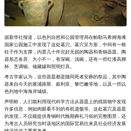
据新华社报道，以色列自然和公园管理局在帕勒马希姆海滩
国家公园施工中发现了这处墓穴。墓穴呈方形，中间有一根
柱子作为支撑，内置几十件完好无损的陶器和青铜器皿。陶
器形态各异、大小不一，有深碗、浅碗，还有一些红漆高脚
杯、烹调锅、储藏罐和照明灯具。
考古学家认为，这些器皿都是随同死者安葬的祭品，其中陶
器来自今天的塞浦路斯、叙利亚、黎巴嫩等地，以及一些以
色列地中海海岸城镇。
声明称，人们能利用现代科学方法从器皿上的残留物中发现
许多信息，例如肉眼看不到的有机遗骸等。这处墓穴及器皿
的发现，不仅能提供青铜时代晚期葬礼习俗的完整图景，还
为考古人员研究当时该地区的国际贸易往来及社会经济发展
情况提供了重要参考。