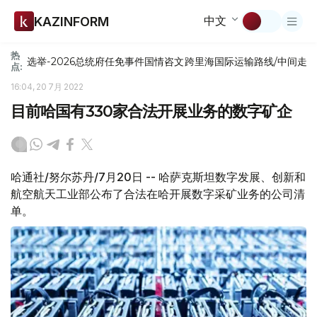
中文
KAZINFORM
热
选举-2026
总统府
任免
事件
国情咨文
跨里海国际运输路线/中间走
点:
16:04, 20 7月 2022
目前哈国有330家合法开展业务的数字矿企
哈通社/努尔苏丹/7月20日 -- 哈萨克斯坦数字发展、创新和
航空航天工业部公布了合法在哈开展数字采矿业务的公司清
单。