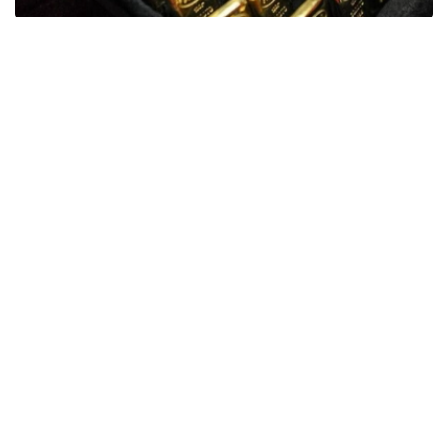
Фото: ӨзА
季度报告显示，哈萨克斯坦国家银行黄金储备增加了15吨。
波兰是2026年第二季度最大的黄金买家。该国在2026年第
二季度增加了51吨黄金储备。
中国购买了33吨黄金，乌兹别克斯坦购买了16吨，哈萨克
斯坦购买了15吨。约旦和捷克共和国的中央银行也分别增加
了6吨黄金储备。
全球各国央行在第二季度共购买了约289吨黄金，比2025年
同期增长了62%。去年同期，黄金购买量约为178吨。
世界黄金协会称，黄金需求的增长受到地缘政治不确定性、
本季度贵金属价格下跌，以及各国寻求国际储备多元化等因
素的影响。
根据该协会进行的一项调查，89%的央行行长预计未来一
年全球黄金储备量将会增加。45%的受访者表示，他们的