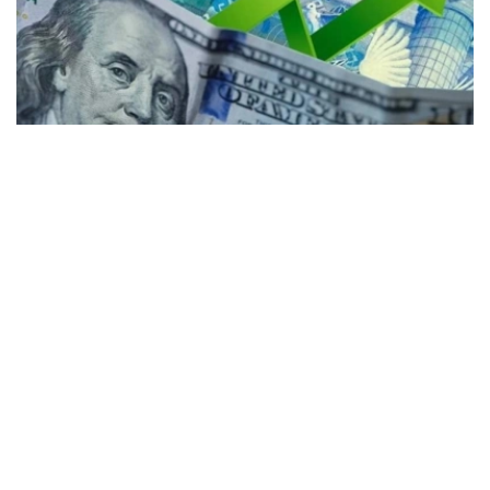
Коллаж: Kazinform / Freepik / Pixabay
30个KASE成员参与了交易。
根据现货市场交易结果： 美元兑坚戈（交易工具
USDKZT_TOM）汇率平均报价为1: 467.71（-1.93坚
戈），外汇交易总额为3.1522亿美元（-9088.9万美元）。
交易过程中，最低报价为1:466.30坚戈，最高报价为
1:469.20坚戈。
欧元兑坚戈（交易工具EURKZT_TOM）汇率平均报价为1:
540.89（-0.80坚戈），外汇交易总额为26.9万欧元