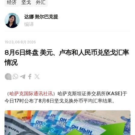
经济
坚戈
外汇
达娜 努尔巴克提
编译
19:23, 06 8月 2026
8月6日终盘 美元、卢布和人民币兑坚戈汇率
情况
（
哈萨克国际通讯社讯
）哈萨克斯坦证券交易所(KASE)于
今日17时公布了8月6日坚戈兑换外币平均汇率结果。