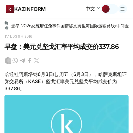
中文
KAZINFORM
热
选举-2026
总统府
任免
事件
国情咨文
跨里海国际运输路线/中间走
点:
11:11, 03 6月 2016
早盘：美元兑坚戈汇率平均成交价337.86
哈通社阿斯塔纳6月3日电 周五（6月3日），哈萨克斯坦证
券交易所（KASE）坚戈汇率美元兑坚戈平均成交价为
337.86。