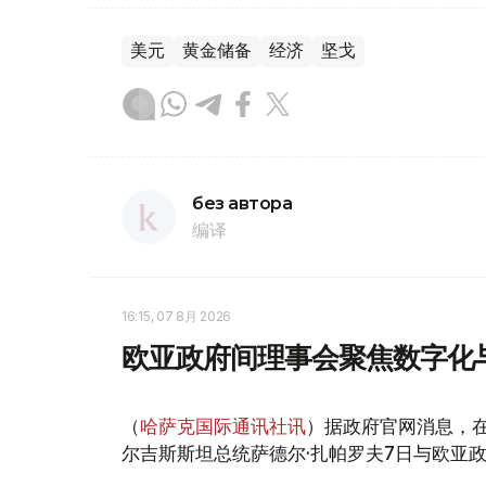
美元
黄金储备
经济
坚戈
без автора
编译
16:15, 07 8月 2026
欧亚政府间理事会聚焦数字化
（
哈萨克国际通讯社讯
）据政府官网消息，
尔吉斯斯坦总统萨德尔·扎帕罗夫7日与欧亚