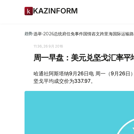
KAZINFORM
选举-2026
总统府
任免
事件
国情咨文
跨里海国际运输路
趋势:
11:36, 26 9月 2016
周一早盘：美元兑坚戈汇率平均成
哈通社阿斯塔纳9月26日电 周一（9月26
坚戈平均成交价为337.97。