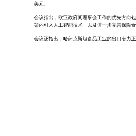
美元。
会议指出，欧亚政府间理事会工作的优先方向包
架内引入人工智能技术，以及进一步完善保障食
会议还指出，哈萨克斯坦食品工业的出口潜力正
的出口总额约为70亿美元。
与此同时，针对企业界代表反映的向伙伴国家市
方面指出，为确保切实履行欧亚经济联盟相关义
全面的监测。以客观、一致的方式解决现存问题
易注入重要动力。