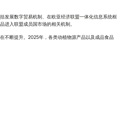
括发展数字贸易机制、在欧亚经济联盟一体化信息系统框
品进入联盟成员国市场的相关机制。
在不断提升。2025年，各类动植物源产品以及成品食品
场出口禽肉和乳制品过程中存在的有关壁垒，哈萨克斯坦
务，有必要对食品进入联盟成员国市场的情况开展系统、
，并及时采取措施消除贸易壁垒，将为进一步扩大相互贸