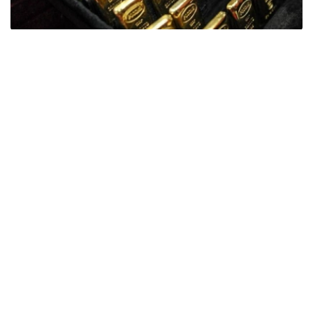
Фото: ӨзА
季度报告显示，哈萨克斯坦国家银行黄金储备增加了15吨。
波兰是2026年第二季度最大的黄金买家。该国在2026年第
二季度增加了51吨黄金储备。
中国购买了33吨黄金，乌兹别克斯坦购买了16吨，哈萨克
斯坦购买了15吨。约旦和捷克共和国的中央银行也分别增加
了6吨黄金储备。
全球各国央行在第二季度共购买了约289吨黄金，比2025年
同期增长了62%。去年同期，黄金购买量约为178吨。
世界黄金协会称，黄金需求的增长受到地缘政治不确定性、
本季度贵金属价格下跌，以及各国寻求国际储备多元化等因
素的影响。
根据该协会进行的一项调查，89%的央行行长预计未来一