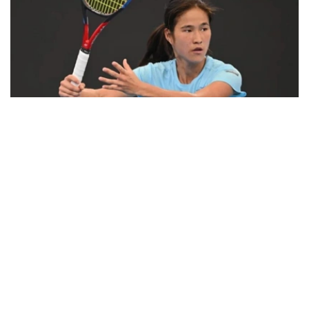
Фото: ҚТФ
在WTA女单排名中，哈萨克斯坦头号女单叶列娜·热巴金娜
继续保持世界第2位，尤利娅·普婷佐娃则由第79位降至第81
位。
女双方面，安娜·丹妮莉娜继续排名世界第6位。
上周闯入德国汉堡WTA 250赛事女双半决赛的哈萨克斯坦
选手吉别克·库拉穆巴耶娃排名大幅提升，从第136位升至第
115位，进一步接近世界前100。