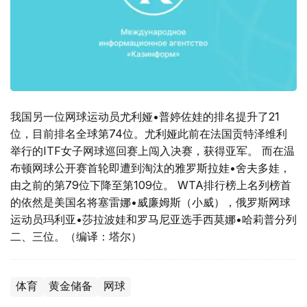
我国另一位网球运动员尤利娅•普婷佐娃的排名提升了21
位，目前排名全球第74位。尤利娅此前在法国贡特泽维利
举行的ITF女子网球巡回赛上闯入决赛，获得亚军。 而在温
布顿网球公开赛首轮即遭到淘汰的雅罗斯拉娃•舍夫多娃，
由之前的第79位下降至第109位。 WTA排行榜上名列榜首
的依然是美国名将塞雷娜•威廉姆斯（小威），俄罗斯网球
运动员玛利亚•莎拉波娃和罗马尼亚选手西莫娜•哈莉普分列
二、三位。（编译：塔尔）
体育
黄金储备
网球