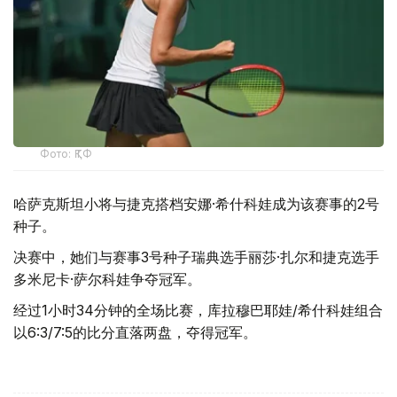
Фото: ҚТФ
哈萨克斯坦小将与捷克搭档安娜·希什科娃成为该赛事的2号
种子。
决赛中，她们与赛事3号种子瑞典选手丽莎·扎尔和捷克选手
多米尼卡·萨尔科娃争夺冠军。
经过1小时34分钟的全场比赛，库拉穆巴耶娃/希什科娃组合
以6:3/7:5的比分直落两盘，夺得冠军。