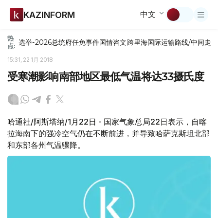
中文
KAZINFORM
热
选举-2026
总统府
任免
事件
国情咨文
跨里海国际运输路线/中间走
点:
15:31, 22 1月 2018
受寒潮影响南部地区最低气温将达33摄氏度
哈通社/阿斯塔纳/1月22日 - 国家气象总局22日表示，自喀
拉海南下的强冷空气仍在不断前进，并导致哈萨克斯坦北部
和东部各州气温骤降。