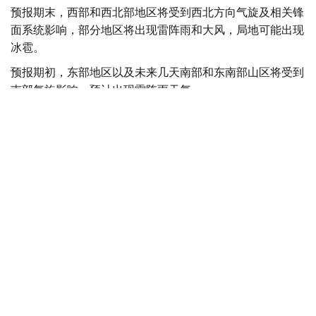
预报期末，西部和西北部地区将受到西北方向气旋及相关锋
面系统影响，部分地区将出现雷阵雨和大风，局地可能出现
冰雹。
预报期初，东部地区以及未来几天南部和东南部山区将受到
南部气旋影响，预计出现雷阵雨天气。
与此同时，来自伊朗地区的暖空气将推动全国多地气温进一
步升高。其中，北部和东部地区最高气温将升至35—
39℃，南部地区将达到35—41℃，西部和中部地区最高气
温预计达到36—41℃。
天气
国家气象总局
社会
达娜 努尔巴克提
编译
13:13, 07 8月 2026